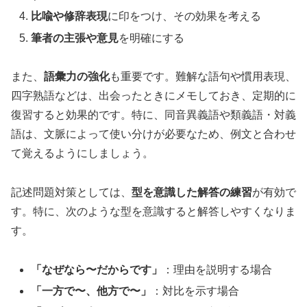
比喩や修辞表現
に印をつけ、その効果を考える
筆者の主張や意見
を明確にする
また、
語彙力の強化
も重要です。難解な語句や慣用表現、
四字熟語などは、出会ったときにメモしておき、定期的に
復習すると効果的です。特に、同音異義語や類義語・対義
語は、文脈によって使い分けが必要なため、例文と合わせ
て覚えるようにしましょう。
記述問題対策としては、
型を意識した解答の練習
が有効で
す。特に、次のような型を意識すると解答しやすくなりま
す。
「なぜなら〜だからです」
：理由を説明する場合
「一方で〜、他方で〜」
：対比を示す場合