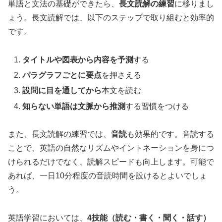
単語と文法の基礎ができたら、
長文読解の練習
に移りまし
ょう。長文読解では、以下のステップで取り組むと効率的
です。
タイトルや図表から内容を予測
する
パラグラフごとに要点
を押さえる
設問に目を通してから
本文を読む
知らない単語は文脈から推測
する習慣をつける
また、長文読解の練習では、
音読
も効果的です。音読する
ことで、英語の自然なリズムやイントネーションを身につ
けられるだけでなく、読解スピードも向上します。可能で
あれば、一日10分程度の音読時間を設けるとよいでしょ
う。
英語学習においては、
4技能（読む・書く・聞く・話す）