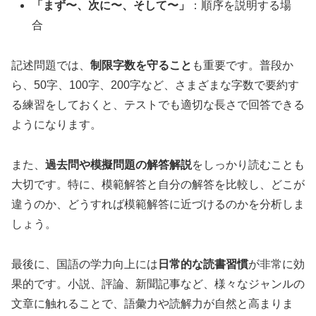
「まず〜、次に〜、そして〜」
：順序を説明する場
合
記述問題では、
制限字数を守ること
も重要です。普段か
ら、50字、100字、200字など、さまざまな字数で要約す
る練習をしておくと、テストでも適切な長さで回答できる
ようになります。
また、
過去問や模擬問題の解答解説
をしっかり読むことも
大切です。特に、模範解答と自分の解答を比較し、どこが
違うのか、どうすれば模範解答に近づけるのかを分析しま
しょう。
最後に、国語の学力向上には
日常的な読書習慣
が非常に効
果的です。小説、評論、新聞記事など、様々なジャンルの
文章に触れることで、語彙力や読解力が自然と高まりま