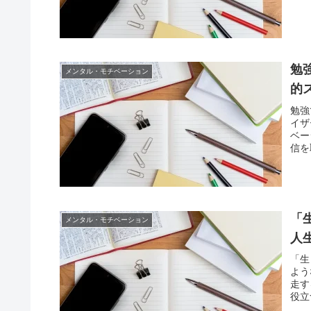
勉
メンタル・モチベーション
的
勉強
イザ
ベー
信を
「
メンタル・モチベーション
人
「生
よう
走す
役立