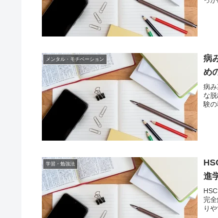
病
メンタル・モチベーション
め
病み
な脱
験の
H
学習・勉強法
進
HS
完全
りや