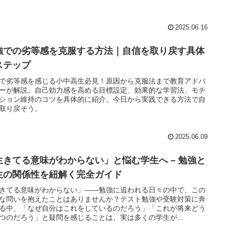
2025.06.16
強での劣等感を克服する方法｜自信を取り戻す具体
ステップ
で劣等感を感じる小中高生必見！原因から克服法まで教育アドバ
ーが解説。自己効力感を高める目標設定、効果的な学習法、モチ
ション維持のコツを具体的に紹介。今日から実践できる方法で自
取り戻そう。
2025.06.09
生きてる意味がわからない」と悩む学生へ – 勉強と
生の関係性を紐解く完全ガイド
きてる意味がわからない」――勉強に追われる日々の中で、この
な問いを抱えたことはありませんか？テスト勉強や受験対策に奔
る中、「なぜ自分はこれをしているのだろう」「これが将来どう
つのだろう」と疑問を感じることは、実は多くの学生が...