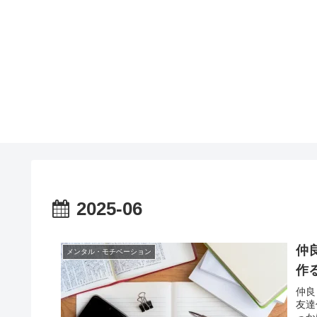
2025-06
仲
メンタル・モチベーション
作
仲良
友達
っか