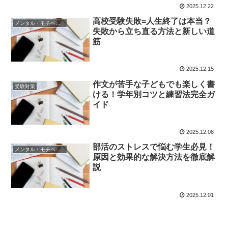
2025.12.22
高校受験失敗=人生終了は本当？
メンタル・モチベーション
失敗から立ち直る方法と新しい道
筋
2025.12.15
作文が苦手な子どもでも楽しく書
受験対策
ける！学年別コツと練習法完全ガ
イド
2025.12.08
部活のストレスで悩む学生必見！
メンタル・モチベーション
原因と効果的な解決方法を徹底解
説
2025.12.01