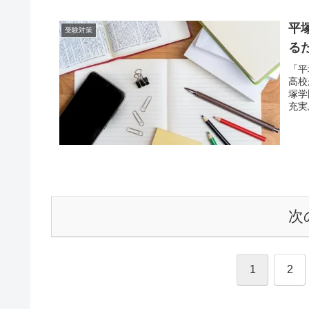
平
受験対策
る
「平
高校
塚学
充実
次
1
2