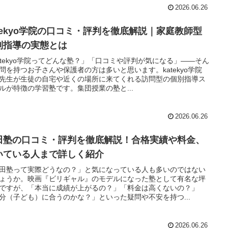
2026.06.26
atekyo学院の口コミ・評判を徹底解説｜家庭教師型
別指導の実態とは
atekyo学院ってどんな塾？」「口コミや評判が気になる」——そん
問を持つお子さんや保護者の方は多いと思います。katekyo学院
先生が生徒の自宅や近くの場所に来てくれる訪問型の個別指導ス
ルが特徴の学習塾です。集団授業の塾と...
2026.06.26
田塾の口コミ・評判を徹底解説！合格実績や料金、
いている人まで詳しく紹介
田塾って実際どうなの？」と気になっている人も多いのではない
ょうか。映画『ビリギャル』のモデルになった塾として有名な坪
ですが、「本当に成績が上がるの？」「料金は高くないの？」
分（子ども）に合うのかな？」といった疑問や不安を持つ...
2026.06.26