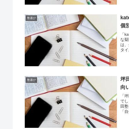
k
塾選び
個
「k
な疑
は、
タイ
坪
塾選び
向
「坪
でし
田塾
「自