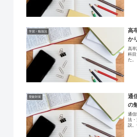
高
学習・勉強法
か
高卒
科目
た。
通
受験対策
の
通信
法・
説。