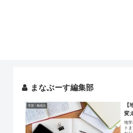
まなぶーす編集部
【
学習・勉強法
変
地学
トま
かり