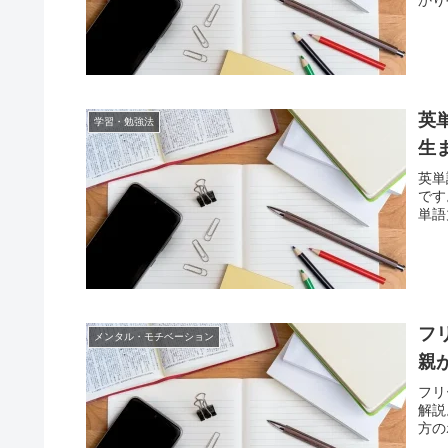
英
学習・勉強法
生
英単
です
単語
フ
メンタル・モチベーション
親
フリ
解説
方の