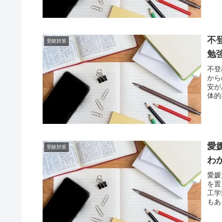
不
受験対策
勉
不登
から
安が
体的
愛
受験対策
わ
愛媛
を置
工学
もあ