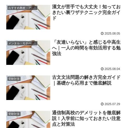
漢文が苦手でも大丈夫！知ってお
おすすめ教材・アプリ
きたい裏ワザテクニック完全ガイ
ド
2025.08.05
「友達いらない」と感じる中高生
メンタル・モチベーション
へ｜一人の時間を有効活用する勉
強法
2025.08.04
古文文法問題の解き方完全ガイド
受験対策
｜基礎から応用まで徹底解説
2025.07.29
通信制高校のデメリットを徹底解
受験対策
説！入学前に知っておきたい注意
点と対策法