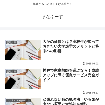
勉強がもっと楽しくなる場所！
まなぶーす
大卒の価値とは？高校生が知って
受験対策
おきたい大学進学のメリットと将
来への影響
2025.09.01
神戸で家庭教師を選ぶなら！成績
受験対策
アップに導く優良サービス完全ガ
イド
2025.08.27
頑張れない時の勉強法｜やる気が
メンタル・モチベーション
出ない原因と対処法を解説