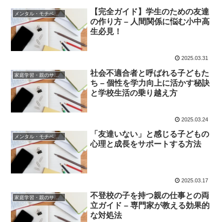
【完全ガイド】学生のための友達
メンタル・モチベーション
の作り方 – 人間関係に悩む小中高
生必見！
2025.03.31
社会不適合者と呼ばれる子どもた
家庭学習・親のサポート
ち – 個性を学力向上に活かす秘訣
と学校生活の乗り越え方
2025.03.24
「友達いない」と感じる子どもの
メンタル・モチベーション
心理と成長をサポートする方法
2025.03.17
不登校の子を持つ親の仕事との両
家庭学習・親のサポート
立ガイド – 専門家が教える効果的
な対処法