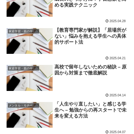
める実践テクニック
2025.04.28
【教育専門家が解説】「居場所が
家庭学習・親のサポート
ない」悩みを抱える学生への具体
的サポート法
2025.04.21
高校で留年しないための秘訣 – 原
家庭学習・親のサポート
因から対策まで徹底解説
2025.04.14
「人生やり直したい」と感じる学
メンタル・モチベーション
生へ – 勉強からの再スタートで未
来を変える方法
2025.04.07