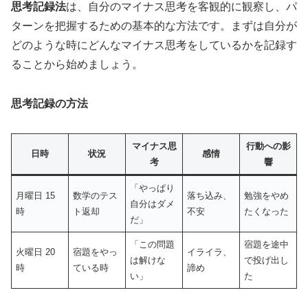
思考記録法
は、自分のマイナス思考を客観的に観察し、パ
ターンを把握するための基本的な方法です。まずは自分が
どのような時にどんなマイナス思考をしているかを記録す
ることから始めましょう。
思考記録の方法
マイナス思
行動への影
日時
状況
感情
考
響
「やっぱり
月曜日 15
数学のテス
落ち込み、
勉強をやめ
自分はダメ
時
ト返却
不安
たくなった
だ」
「この問題
宿題を途中
火曜日 20
宿題をやっ
イライラ、
は解けな
で投げ出し
時
ている時
諦め
い」
た