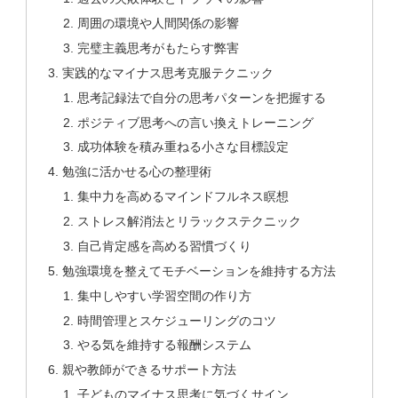
周囲の環境や人間関係の影響
完璧主義思考がもたらす弊害
実践的なマイナス思考克服テクニック
思考記録法で自分の思考パターンを把握する
ポジティブ思考への言い換えトレーニング
成功体験を積み重ねる小さな目標設定
勉強に活かせる心の整理術
集中力を高めるマインドフルネス瞑想
ストレス解消法とリラックステクニック
自己肯定感を高める習慣づくり
勉強環境を整えてモチベーションを維持する方法
集中しやすい学習空間の作り方
時間管理とスケジューリングのコツ
やる気を維持する報酬システム
親や教師ができるサポート方法
子どものマイナス思考に気づくサイン