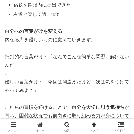
宿題を期限内に提出できた
友達と楽しく過ごせた
自分への言葉がけを変える
内なる声を優しいものに変えていきます。
批判的な言葉がけ：「なんでこんな簡単な問題も解けない
んだ」
↓
優しい言葉がけ：「今回は間違えたけど、次は気をつけて
やってみよう」
これらの習慣を続けることで、
自分を大切に思う気持ち
が
育ち、困難な状況でも前向きに取り組める力が身について
きます。自己肯定感が高まると、他人と比較することが減
メニュー
ホーム
検索
トップ
サイドバー
り、自分のペースで着実に成長できるようになります。