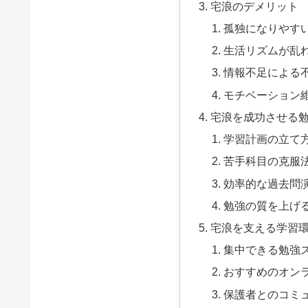
宅浪のデメリット
孤独になりやす
生活リズムが乱
情報不足による
モチベーション
宅浪を成功させる
学習計画の立て
苦手科目の克服
効率的な過去問
勉強の質を上げ
宅浪を支える学習
集中できる勉強
おすすめのオン
保護者とのコミ