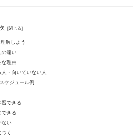
次
ら理解しよう
人の違い
主な理由
る人・向いていない人
のスケジュール例
学習できる
約できる
がない
につく