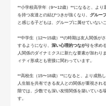
**小学校高学年（9〜12歳）**になると、
を持つ友達との結びつきが強くなり、
グルー
と感じる子どもは、グループに属せていない
**中学生（12〜15歳）**の時期は友人関
するようになり、
深い心理的つながり
を求め
人関係のダイナミクスに新たな要素が加わり
ィティ形成とも密接に関わっています。
**高校生（15〜18歳）**になると、より
人生観を共有できる友人との関係が重視され
階では、少数でも深い友情関係を築いている
す。