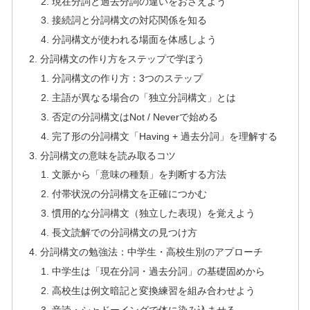
現在分詞と過去分詞の違いをおさえよう
接続詞と分詞構文の対応関係を知る
分詞構文が使われる場面を体感しよう
分詞構文の作り方をステップで学ぼう
分詞構文の作り方：3つのステップ
主語が異なる場合の「独立分詞構文」とは
否定の分詞構文はNot / Neverで始める
完了形の分詞構文「Having + 過去分詞」を理解する
分詞構文の意味を読み取るコツ
文脈から「意味の種類」を判断する方法
付帯状況の分詞構文を正確につかむ
慣用的な分詞構文（独立した表現）を覚えよう
長文読解での分詞構文の見つけ方
分詞構文の勉強法：中学生・高校生別のアプローチ
中学生は「現在分詞・過去分詞」の基礎固めから
高校生は例文暗記と変換練習を組み合わせよう
音読・シャドーイングで体に染み込ませる