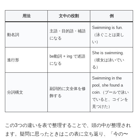
用法
文中の役割
例
Swimming is fun.
主語・目的語・補語
動名詞
（泳ぐことは楽し
になる
い）
She is swimming.
be動詞 + ing で述語
進行形
（彼女は泳いでい
になる
る）
Swimming in the
pool, she found a
副詞的に文全体を修
分詞構文
coin.（プールで泳い
飾する
でいると、コインを
見つけた）
この3つの違いを表で整理することで、頭の中が整理され
ます。疑問に思ったときはこの表に立ち返り、「今の〜