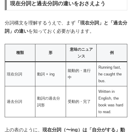
現在分詞と過去分詞の違いをおさえよう
分詞構文を理解するうえで、まず
「現在分詞」と「過去分
詞」の違い
を知っておく必要があります。
意味のニュア
種類
形
例
ンス
Running fast,
能動的・進行
現在分詞
動詞 + ing
he caught the
中
bus.
Written in
動詞の過去分
English, the
過去分詞
受動的・完了
詞形
book was hard
to read.
上の表のように、
現在分詞（〜ing）は「自分がする」動