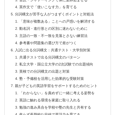
英作文で「使いこなす力」を育てる
分詞構文が苦手な人がつまずくポイントと対処法
「意味が複数ある」ことへの戸惑いを解消する
動名詞・進行形との区別に迷わないために
主語の一致・不一致を見落とさない練習法
参考書や問題集の選び方で差がつく
入試に出る分詞構文：共通テスト・大学別対策
共通テストで出る分詞構文のパターン
私立大学・国公立大学の2次試験での出題傾向
英検での分詞構文の出題と対策
塾・予備校を活用した効果的な受験対策
親が子どもの英語学習をサポートするためのヒント
「わからない」を責めずに一緒に考える姿勢を
英語に触れる環境を家庭に取り入れる
勉強の進み具合を学校や塾の先生と共有する
焦らず長期的な目線で英語力を育てる