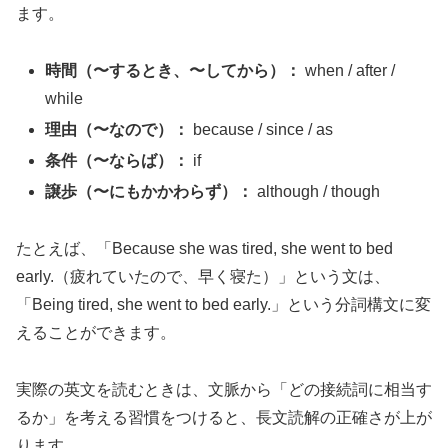
ます。
時間（〜するとき、〜してから）：
when / after /
while
理由（〜なので）：
because / since / as
条件（〜ならば）：
if
譲歩（〜にもかかわらず）：
although / though
たとえば、「Because she was tired, she went to bed
early.（疲れていたので、早く寝た）」という文は、
「Being tired, she went to bed early.」という分詞構文に変
えることができます。
実際の英文を読むときは、文脈から「どの接続詞に相当す
るか」を考える習慣をつけると、長文読解の正確さが上が
ります。