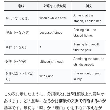
意味
対応する接続詞
例文
Arriving at the
時（〜するとき）
when / while / after
station, I called her.
Feeling sick, he
理由（〜なので）
because / since
stayed home.
Turning left, you’ll
条件（〜なら）
if
find the park.
Admitting the fact, he
譲歩（〜だが）
although / though
still disagreed.
付帯状況（〜しなが
She ran out, crying
with / and
ら）
loudly.
この表に示したように、分詞構文には5種類以上の意味が
あります。どの意味になるかは
前後の文脈で判断する
のが
基本です。最初は「時」か「理由」かを中心に考えなが