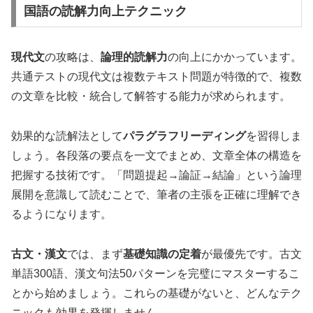
国語の読解力向上テクニック
現代文
の攻略は、
論理的読解力
の向上にかかっています。
共通テストの現代文は複数テキスト問題が特徴的で、複数
の文章を比較・統合して解答する能力が求められます。
効果的な読解法として
パラグラフリーディング
を習得しま
しょう。各段落の要点を一文でまとめ、文章全体の構造を
把握する技術です。「問題提起→論証→結論」という論理
展開を意識して読むことで、筆者の主張を正確に理解でき
るようになります。
古文・漢文
では、まず
基礎知識の定着
が最優先です。古文
単語300語、漢文句法50パターンを完璧にマスターするこ
とから始めましょう。これらの基礎がないと、どんなテク
ニックも効果を発揮しません。