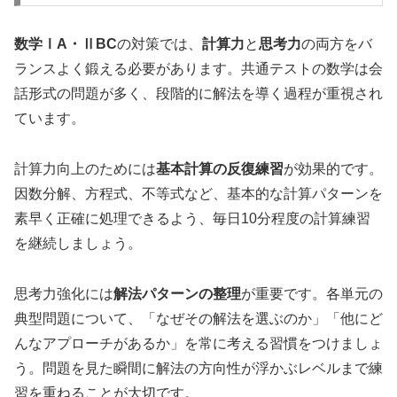
数学ⅠA・ⅡBC
の対策では、
計算力
と
思考力
の両方をバ
ランスよく鍛える必要があります。共通テストの数学は会
話形式の問題が多く、段階的に解法を導く過程が重視され
ています。
計算力向上のためには
基本計算の反復練習
が効果的です。
因数分解、方程式、不等式など、基本的な計算パターンを
素早く正確に処理できるよう、毎日10分程度の計算練習
を継続しましょう。
思考力強化には
解法パターンの整理
が重要です。各単元の
典型問題について、「なぜその解法を選ぶのか」「他にど
んなアプローチがあるか」を常に考える習慣をつけましょ
う。問題を見た瞬間に解法の方向性が浮かぶレベルまで練
習を重ねることが大切です。