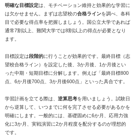
明確な目標設定
は、モチベーション維持と効果的な学習に
は欠かせません。まずは志望校の
合格ライン
を調べ、各科
目で必要な得点率を把握しましょう。国公立大学であれば
通常7割以上、難関大学では8割以上の得点が必要となり
ます。
目標設定は
段階的
に行うことが効果的です。最終目標（志
望校合格ライン）を設定した後、3か月後、1か月後とい
った中期・短期目標に分解します。例えば「最終目標800
点、6か月後700点、3か月後600点」といった具合です。
学習計画を立てる際は、
逆算思考
を用いましょう。試験日
から逆算して、いつまでに何を完了させる必要があるかを
明確にします。一般的には、基礎固めに6か月、応用力強
化に3か月、実戦演習に2か月程度を配分するのが理想的
です。