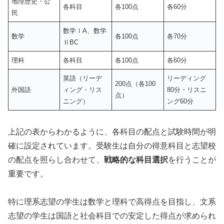
地理歴史・公
各科目
各100点
各60分
民
数学ⅠA、数学
数学
各100点
各70分
ⅡBC
理科
各科目
各100点
各60分
英語（リーデ
リーディング
200点（各100
外国語
ィング・リス
80分・リスニ
点）
ニング）
ング60分
上記の表からわかるように、各科目の配点と試験時間が明
確に設定されています。受験生は自分の得意科目と志望校
の配点を照らし合わせて、
戦略的な科目選択
を行うことが
重要です。
特に理系志望の学生は数学と理科で高得点を目指し、文系
志望の学生は国語と社会科目での安定した得点が求められ