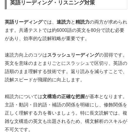
英語リーディング・リスニング対策
英語リーディング
では、
速読力
と
精読力
の両方が求められ
ます。共通テストでは約6000語の英文を80分で読む必要
があり、効率的な読解戦略が重要です。
速読力向上のコツは
スラッシュリーディング
の習得です。
英文を意味のまとまりごとにスラッシュで区切り、英語の
語順のまま理解する技術です。返り読みを減らすことで、
読解スピードが飛躍的に向上します。
精読力については
文構造の正確な把握
が基本となります。
主語・動詞・目的語・補語の関係を明確にし、修飾関係を
正しく理解する力を養いましょう。特に長文読解では、複
雑な文構造の英文も出題されるため、構文解析のスキルが
不可欠です。