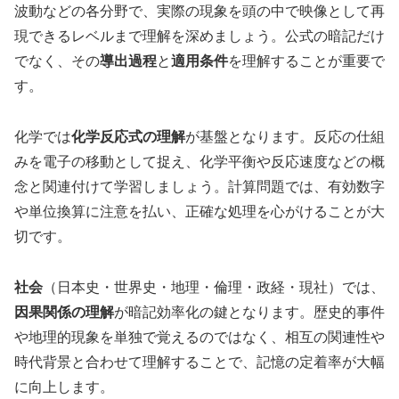
波動などの各分野で、実際の現象を頭の中で映像として再
現できるレベルまで理解を深めましょう。公式の暗記だけ
でなく、その
導出過程
と
適用条件
を理解することが重要で
す。
化学では
化学反応式の理解
が基盤となります。反応の仕組
みを電子の移動として捉え、化学平衡や反応速度などの概
念と関連付けて学習しましょう。計算問題では、有効数字
や単位換算に注意を払い、正確な処理を心がけることが大
切です。
社会
（日本史・世界史・地理・倫理・政経・現社）では、
因果関係の理解
が暗記効率化の鍵となります。歴史的事件
や地理的現象を単独で覚えるのではなく、相互の関連性や
時代背景と合わせて理解することで、記憶の定着率が大幅
に向上します。