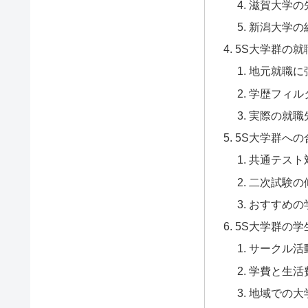
滋賀大学の
新潟大学の
5S大学群の
地元就職に
学歴フィル
実際の就職
5S大学群へ
共通テスト
二次試験の
おすすめの
5S大学群の
サークル活
学費と生活
地域での大