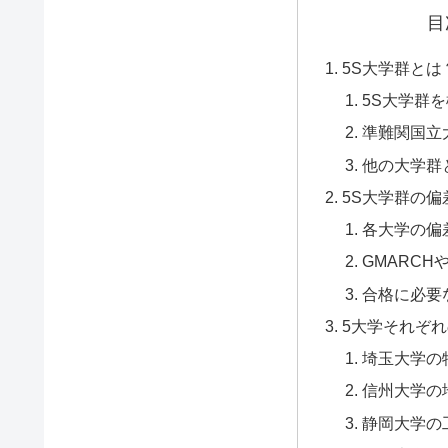
目
5S大学群と
5S大学群
準難関国立
他の大学群
5S大学群の
各大学の偏
GMARC
合格に必要
5大学それぞ
埼玉大学の
信州大学の
静岡大学の