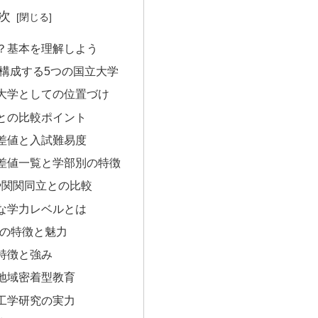
次
は？基本を理解しよう
を構成する5つの国立大学
大学としての位置づけ
との比較ポイント
偏差値と入試難易度
差値一覧と学部別の特徴
Hや関関同立との比較
な学力レベルとは
れの特徴と魅力
特徴と強み
地域密着型教育
工学研究の実力