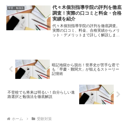
直り方法をお教えします。
代々木個別指導学院の評判を徹底
学習・勉強法
調査！実際の口コミと料金・合格
実績を紹介
代々木個別指導学院の評判を徹底調査。
実際の口コミ、料金、合格実績からメリ
ット・デメリットまで詳しく解説しま
す。
暗記地獄から脱出！世界史が苦手な君で
も「早慶・難関大」が狙えるストーリー
記憶術
不登校でも将来は明るい！自分らしい進
路選択と勉強法を徹底解説
ホーム
受験対策