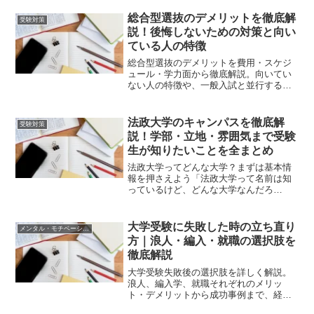
く難しそう」と感じて、ついつい後回し
にしてしまう人も多いのではないでしょ
総合型選抜のデメリットを徹底解
受験対策
うか。実は、分詞構文はコ...
説！後悔しないための対策と向い
ている人の特徴
総合型選抜のデメリットを費用・スケジ
ュール・学力面から徹底解説。向いてい
ない人の特徴や、一般入試と並行するた
めの具体的な対策法もわかりやすく紹介
します。
法政大学のキャンパスを徹底解
受験対策
説！学部・立地・雰囲気まで受験
生が知りたいことを全まとめ
法政大学ってどんな大学？まずは基本情
報を押さえよう「法政大学って名前は知
っているけど、どんな大学なんだろ
う？」と気になっている人は多いと思い
ます。法政大学は、東京都に本部を置く
歴史ある私立大学で、MARCH（明治・青
大学受験に失敗した時の立ち直り
メンタル・モチベーション
山学院・立教・中央・法政...
方｜浪人・編入・就職の選択肢を
徹底解説
大学受験失敗後の選択肢を詳しく解説。
浪人、編入学、就職それぞれのメリッ
ト・デメリットから成功事例まで、経験
豊富な教育アドバイザーが具体的な立ち