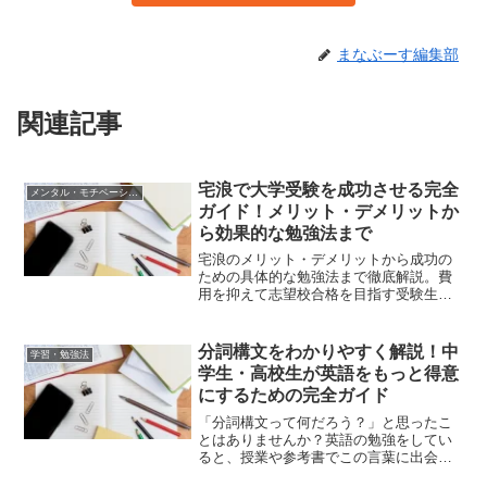
まなぶーす編集部
関連記事
宅浪で大学受験を成功させる完全
メンタル・モチベーション
ガイド！メリット・デメリットか
ら効果的な勉強法まで
宅浪のメリット・デメリットから成功の
ための具体的な勉強法まで徹底解説。費
用を抑えて志望校合格を目指す受験生必
見の完全ガイドです。
分詞構文をわかりやすく解説！中
学習・勉強法
学生・高校生が英語をもっと得意
にするための完全ガイド
「分詞構文って何だろう？」と思ったこ
とはありませんか？英語の勉強をしてい
ると、授業や参考書でこの言葉に出会う
ことがよくあります。でも、「なんとな