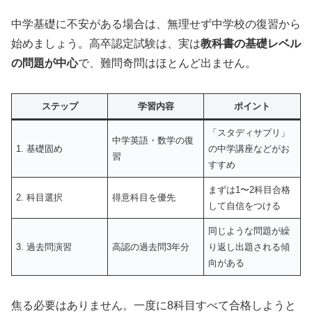
中学基礎に不安がある場合は、無理せず中学校の復習から
始めましょう。高卒認定試験は、実は
教科書の基礎レベル
の問題が中心
で、難問奇問はほとんど出ません。
ステップ
学習内容
ポイント
「スタディサプリ」
中学英語・数学の復
1. 基礎固め
の中学講座などがお
習
すすめ
まずは1〜2科目合格
2. 科目選択
得意科目を優先
して自信をつける
同じような問題が繰
3. 過去問演習
高認の過去問3年分
り返し出題される傾
向がある
焦る必要はありません。一度に8科目すべて合格しようと