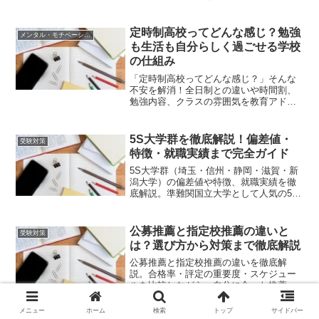
備やマナー、志望理由の伝え方を分かり
やすく解説します。自信を持って当日を
迎えるためのヒントが満載です。
定時制高校ってどんな感じ？勉強
メンタル・モチベーション
も生活も自分らしく過ごせる学校
の仕組み
「定時制高校ってどんな感じ？」そんな
不安を解消！全日制との違いや時間割、
勉強内容、クラスの雰囲気を教育アドバ
イザーが解説します。自分に合った通学
スタイルや卒業の仕組みを知って、無理
なく自分らしい高校生活を見つけましょ
5S大学群を徹底解説！偏差値・
受験対策
う。
特徴・就職実績まで完全ガイド
5S大学群（埼玉・信州・静岡・滋賀・新
潟大学）の偏差値や特徴、就職実績を徹
底解説。準難関国立大学として人気の5S
大学群について、各大学の強みや合格の
ための対策方法まで詳しく紹介します。
公募推薦と指定校推薦の違いと
受験対策
は？選び方から対策まで徹底解説
公募推薦と指定校推薦の違いを徹底解
説。合格率・評定の重要度・スケジュー
ルを比較しながら、自分に合った推薦入
試の選び方と具体的な対策方法をわかり
やすく紹介します。
メニュー
ホーム
検索
トップ
サイドバー