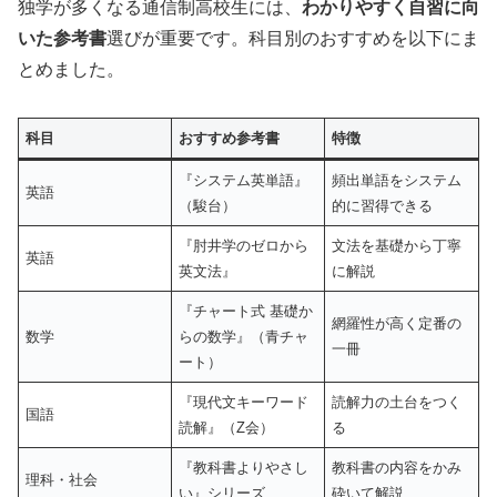
独学が多くなる通信制高校生には、
わかりやすく自習に向
いた参考書
選びが重要です。科目別のおすすめを以下にま
とめました。
科目
おすすめ参考書
特徴
『システム英単語』
頻出単語をシステム
英語
（駿台）
的に習得できる
『肘井学のゼロから
文法を基礎から丁寧
英語
英文法』
に解説
『チャート式 基礎か
網羅性が高く定番の
数学
らの数学』（青チャ
一冊
ート）
『現代文キーワード
読解力の土台をつく
国語
読解』（Z会）
る
『教科書よりやさし
教科書の内容をかみ
理科・社会
い』シリーズ
砕いて解説