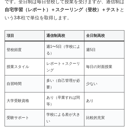
です。全日制は毎日登校して授業を受けますが、通信制は
自宅学習（レポート）＋スクーリング（登校）＋テスト
と
いう3本柱で単位を取得します。
項目
通信制高校
全日制高校
週1〜5日（学校によ
登校頻度
週5日
る）
レポート＋スクーリ
授業スタイル
毎日の対面授業
ング
多い（自己管理が必
自習時間
少ない
要）
あり（卒業すれば同
大学受験資格
あり
等）
学校による差が大き
受験サポート
比較的充実
い